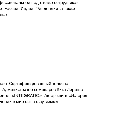
фессиональной подготовке сотрудников
е, России, Индии, Финляндии, а также
анах.
певт. Сертифицированный телесно-
министратор семинаров Кита Лоринга.
 «INTEGRATIO». Автор книги «История
ении в мир сына с аутизмом.