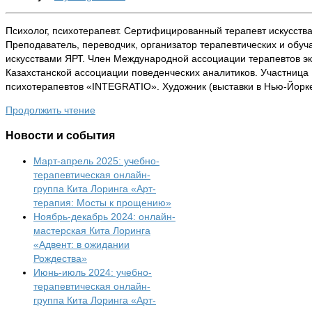
Психолог, психотерапевт. Сертифицированный терапевт искусств
Преподаватель, переводчик, организатор терапевтических и обу
искусствами ЯРТ. Член Международной ассоциации терапевтов
Казахстанской ассоциации поведенческих аналитиков. Участница
психотерапевтов «INTEGRATIO». Художник (выставки в Нью-Йорке
Продолжить чтение
Новости
и события
Март-апрель 2025: учебно-
терапевтическая онлайн-
группа Кита Лоринга «Арт-
терапия: Мосты к прощению»
Ноябрь-декабрь 2024: онлайн-
мастерская Кита Лоринга
«Адвент: в ожидании
Рождества»
Июнь-июль 2024: учебно-
терапевтическая онлайн-
группа Кита Лоринга «Арт-