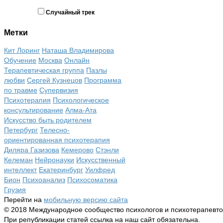
Случайный трек
Метки
Кит Лоринг
Наташа Владимирова
Обучение
Москва
Онлайн
Терапевтическая группа
Пазлы
любви
Сергей Кузнецов
Программа
по травме
Супервизия
Психотерапия
Психологическое
консультирование
Алма-Ата
Искусство быть родителем
Петербург
Телесно-
ориентированная психотерапия
Диляра Газизова
Кемерово
Стэнли
Келеман
Нейронауки
Искусственный
интеллект
Екатеринбург
Уилфред
Бион
Психоанализ
Психосоматика
Грузия
Перейти на
мобильную версию сайта
© 2018 Международное сообщество психологов и психотерапевт
При републикации статей ссылка на наш сайт обязательна.