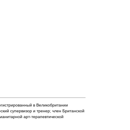
егистрированный в Великобритании
й супервизор и тренер; член Британской
гуманитарной арт-терапевтической