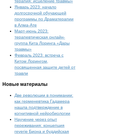
терапия: исцеление травмы»
Январь 2023: начало
долгосрочной обучающей
программы по Драматерапии
в Алма-Ате
Март-июнь 2023:
терапевтическая онлайн-
группа Кита Лоринга «Дары
травмы»
Февраль 2023: встреча с
Китом Лорингом,
посвященная защите детей от
травли
Новые
материалы
Две революции в понимании:
как герменевтика Гадамера
нашла подтверждение в
когнитивной нейробиологии
Научение через опыт
переживания: концепция
reverie Биона и буддийская