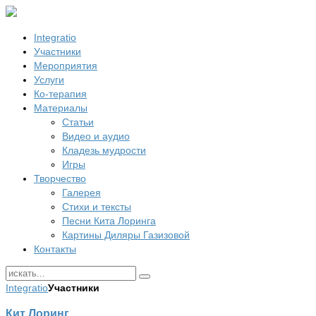
Integratio
Участники
Мероприятия
Услуги
Ко-терапия
Материалы
Статьи
Видео и аудио
Кладезь мудрости
Игры
Творчество
Галерея
Стихи и тексты
Песни Кита Лоринга
Картины Диляры Газизовой
Контакты
Integratio
Участники
Кит Лоринг