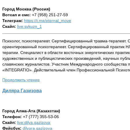
Город Москва (Россия)
Вотсап и смс:
+7 (958) 251-27-59
Телеграм:
https://t.me/eternal_move
Скайп:
live:svkuzn_1
Психолог, психотерапевт. Сертифицированный травма-терапевт.
ориентированный психотерапевт. Сертифицированный практик НЛП, EFT, 
терапии. Специалист в области восточных энергетических практик (ци
художественных и публицистических произведений, научных публикаций.
славянских журналистов. Участник Международного сообщества п
«INTEGRATIO». Действительный член Профессиональной Психоте
Продолжить чтение
Диляра Газизова
Город Алма-Ата (Казахстан)
Телефон:
+7 (777) 355-53-06
Скайп:
live:dilya.gazizova
Фейсбук:
dilyara.gazizova