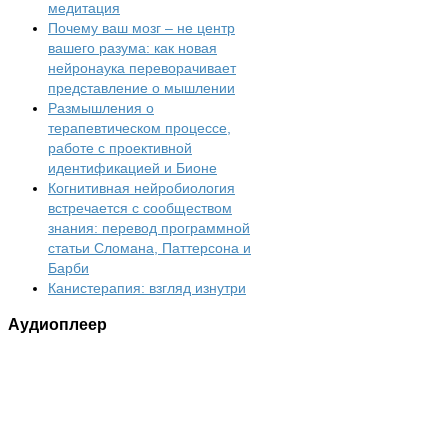
медитация
Почему ваш мозг – не центр
вашего разума: как новая
нейронаука переворачивает
представление о мышлении
Размышления о
терапевтическом процессе,
работе с проективной
идентификацией и Бионе
Когнитивная нейробиология
встречается с сообществом
знания: перевод программной
статьи Сломана, Паттерсона и
Барби
Канистерапия: взгляд изнутри
Аудиоплеер